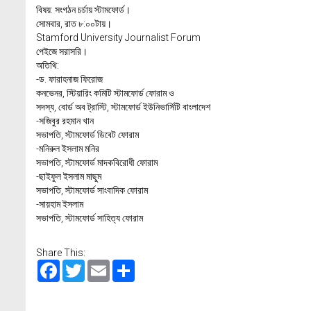
বিষয়: সংগঠন চর্চায় স্টামফোর্ড।
সোমবার, রাত ৮:০০টায়।
Stamford University Journalist Forum
পেইজে সরাসরি।
অতিথি:
-ড. ফারাহনাজ ফিরোজ
কনভেনর, স্টিয়ারিং কমিটি স্টামফোর্ড ফোরাম ও
সদস্য, বোর্ড অব ট্রাস্টি, স্টামফোর্ড ইউনিভার্সিটি বাংলাদেশ
-সজিবুর রহমান খান
সভাপতি, স্টামফোর্ড ডিবেট ফোরাম
-মনিরুল ইসলাম মনির
সভাপতি, স্টামফোর্ড মাদকবিরোধী ফোরাম
-ছাইফুল ইসলাম মাছুম
সভাপতি, স্টামফোর্ড সাংবাদিক ফোরাম
-সায়হাম ইসলাম
সভাপতি, স্টামফোর্ড সাহিত্য ফোরাম
Share This:
Facebook
Twitter
Email
Share